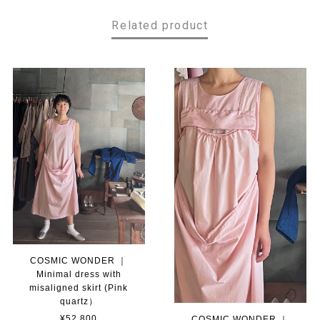
Related product
COSMIC WONDER ｜
Minimal dress with
misaligned skirt (Pink
quartz）
¥52,800
COSMIC WONDER ｜