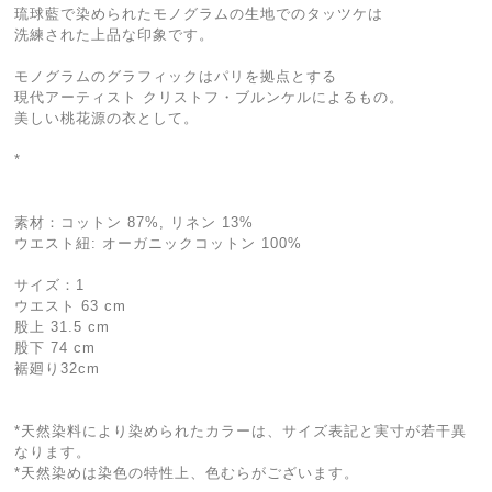
琉球藍で染められたモノグラムの生地でのタッツケは
洗練された上品な印象です。
モノグラムのグラフィックはパリを拠点とする
現代アーティスト クリストフ・ブルンケルによるもの。
美しい桃花源の衣として。
*
素材：コットン 87%, リネン 13%
ウエスト紐: オーガニックコットン 100%
サイズ：1
ウエスト 63 cm
股上 31.5 cm
股下 74 cm
裾廻り32cm
*天然染料により染められたカラーは、サイズ表記と実寸が若干異
なります。
*天然染めは染色の特性上、色むらがございます。