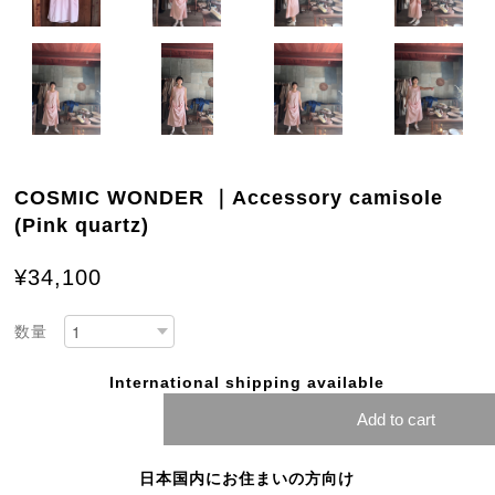
COSMIC WONDER ｜Accessory camisole
(Pink quartz)
¥34,100
数量
International shipping available
Add to cart
日本国内にお住まいの方向け