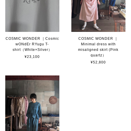
COSMIC WONDER ｜Cosmic
COSMIC WONDER ｜
wONdEr RYugu T-
Minimal dress with
shirt（White×Silver）
misaligned skirt (Pink
quartz）
¥23,100
¥52,800