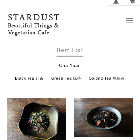
Item List
Cha Yuan
Black Tea 紅茶
Green Tea 緑茶
Oolong Tea 烏龍茶