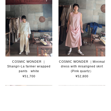
COSMIC WONDER ｜
COSMIC WONDER ｜Minimal
Shangri-La farmer wrapped
dress with misaligned skirt
pants white
(Pink quartz）
¥51,700
¥52,800