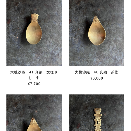
大桃沙織 41 真鍮 文様さ
大桃沙織 46 真鍮 茶匙
じ 中
¥6,600
¥7,700