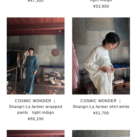
light indigo
¥47,300
¥53,900
COSMIC WONDER ｜
COSMIC WONDER ｜
Shangri-La farmer wrapped
Shangri-La farmer shirt white
pants light indigo
¥51,700
¥56,100