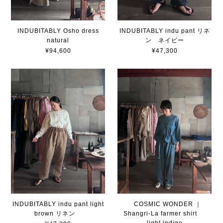
INDUBITABLY Osho dress
INDUBITABLY indu pant リネ
natural
ン ネイビー
¥94,600
¥47,300
COSMIC WONDER ｜
INDUBITABLY indu pant light
Shangri-La farmer shirt
brown リネン