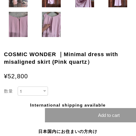
COSMIC WONDER ｜Minimal dress with
misaligned skirt (Pink quartz）
¥52,800
数量
International shipping available
Add to cart
日本国内にお住まいの方向け