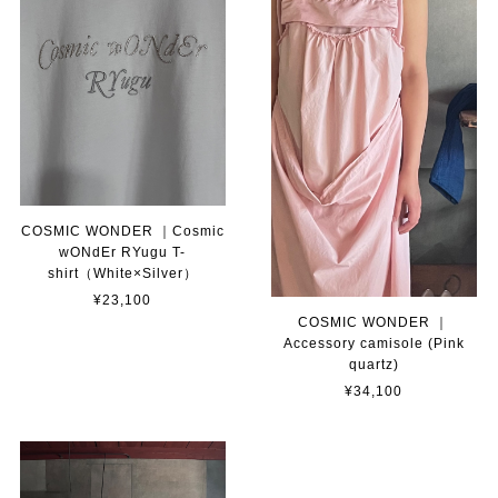
COSMIC WONDER ｜Cosmic
wONdEr RYugu T-
shirt（White×Silver）
¥23,100
COSMIC WONDER ｜
Accessory camisole (Pink
quartz)
¥34,100