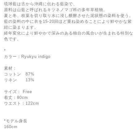
琉球藍は古から沖縄に伝わる藍染で、
原料は山藍と呼ばれるキツネノマゴ科の多年草植物。
夏と冬、枝葉を切り取り水に浸し醗酵させた泥状態の染料を使う。
藍の染料の中に衣を15-20回ほど重ね染めることにより鮮やかな紫
紺に染まります。
経年変化により鮮やかで深みのある独自の風合いが生まれる特別な
色です。
*
カラー：Ryukyu indigo
素材：
コットン 87%
リネン 13%
サイズ： Free
着丈：80cm
ウエスト：122cm
*モデル身長
160cm