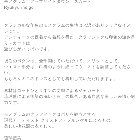
モノグラム アップサイドダウン スカート
Ryukyu indigo
クラシカルな印象のモノグラムの生地は光沢がありシックなイメー
ジです。
アンティークの夜着から着想を得た、クラッシックな印象の逆さ吊
りスカートは
遊び心がいっぱいです。
後ろのボタンは、全部開けていただいて、スリットとして。
ウエスト部分は、巾着のように絞ってウエストを調整してくださ
い。
もちろんミニのドレスとしても着用していただけますよ。
素材はコットンとリネンの交織によるジャガード。
琉球藍による後染の洗いざらしの風合いある自然な美しい表情が魅
力です。
モノグラムのグラフィックはパリを拠点とする
現代アーティスト クリストフ・ブルンケルによるもの。
美しい桃花源の衣として。
琉球藍染