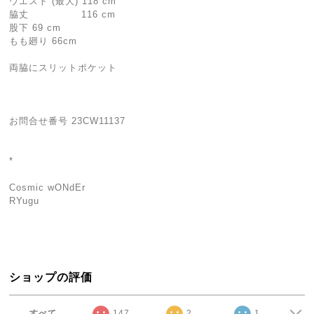
ウエスト (最大) 118 cm
脇丈 116 cm
股下 69 cm
もも廻り 66cm
両脇にスリットポケット
お問合せ番号 23CW11137
*
Cosmic wONdEr
RYugu
ショップの評価
すべて
147
2
1