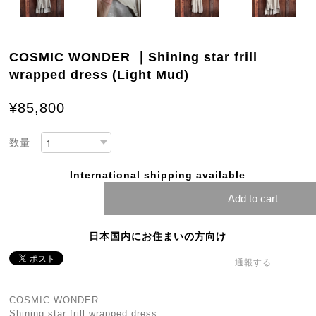
COSMIC WONDER ｜Shining star frill
wrapped dress (Light Mud)
¥85,800
数量
International shipping available
Add to cart
日本国内にお住まいの方向け
通報する
COSMIC WONDER
Shining star frill wrapped dress