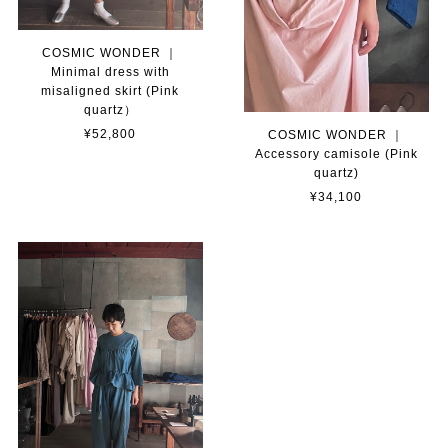
COSMIC WONDER ｜
Minimal dress with
misaligned skirt (Pink
quartz）
¥52,800
COSMIC WONDER ｜
Accessory camisole (Pink
quartz)
¥34,100