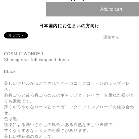
Add to cart
日本国内にお住まいの方向け
通報する
COSMIC WONDER
Shining star frill wrapped dress
Black
美しいフリルがほどこされたオーガニックコットンのラップドレ
ス。
前身ごろと後ろ身ごろの丈のギャップと、レイヤーを重ねた裾がと
ても素敵です。
薄くかろやかなローンとオーガニックコットンブロードの組み合わ
せ。
色は黒。
後染による洗いざらしの風合いある自然な美しい表情で、
甘くなりすぎない大人の可愛さがあります。
美しい桃花源の衣として。