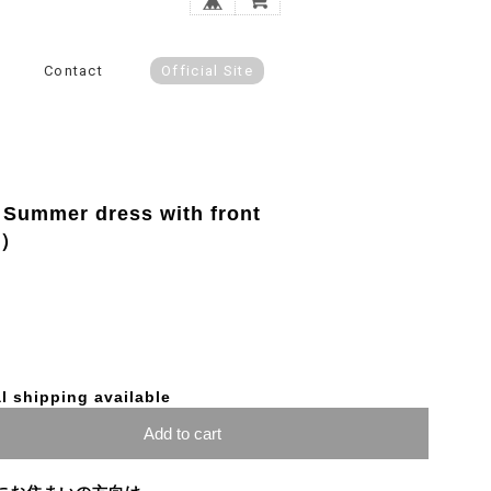
Contact
Official Site
mmer dress with front
z）
l shipping available
Add to cart