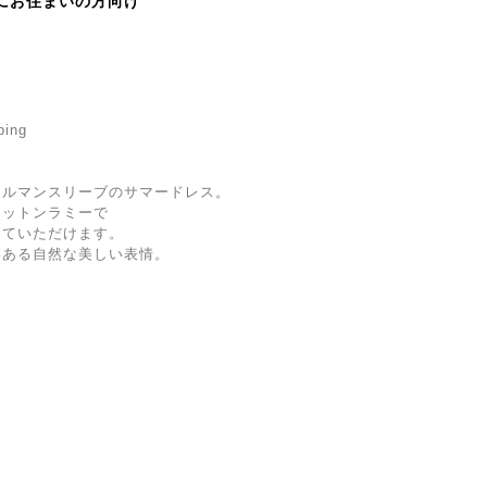
にお住まいの方向け
ping
ドルマンスリーブのサマードレス。
コットンラミーで
していただけます。
いある自然な美しい表情。