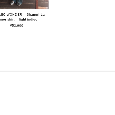
C WONDER ｜Shangri-La
rmer shirt light indigo
¥53,900