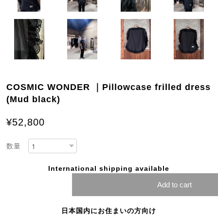
COSMIC WONDER ｜Pillowcase frilled dress
(Mud black)
¥52,800
数量
International shipping available
Add to cart
日本国内にお住まいの方向け